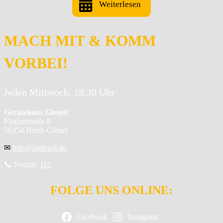
Weiterlesen
MACH MIT & KOMM
VORBEI!
Jeden Mittwoch, 18:30 Uhr
Gerätehaus Gleuel:
Florianstraße 8
50354 Hürth-Gleuel
✉
info@lzgleuel.de
📞 Notfall:
112
FOLGE UNS ONLINE:
Facebook
Instagram