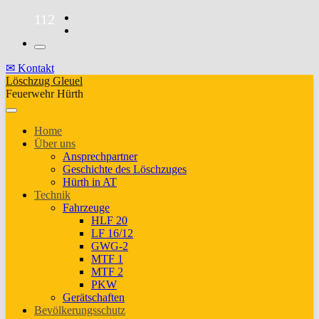
Skip
112
to
the
content
✉ Kontakt
Löschzug Gleuel
Feuerwehr Hürth
Home
Über uns
Ansprechpartner
Geschichte des Löschzuges
Hürth in AT
Technik
Fahrzeuge
HLF 20
LF 16/12
GWG-2
MTF 1
MTF 2
PKW
Gerätschaften
Bevölkerungsschutz