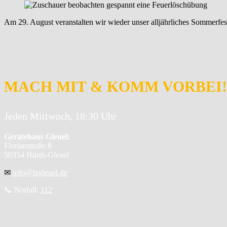
Am 29. August veranstalten wir wieder unser alljährliches Sommerfes
MACH MIT & KOMM VORBEI!
Jeden Mittwoch, 18:30 Uhr
Gerätehaus Gleuel:
Florianstraße 8
50354 Hürth-Gleuel
✉
info@lzgleuel.de
📞 Notfall:
112