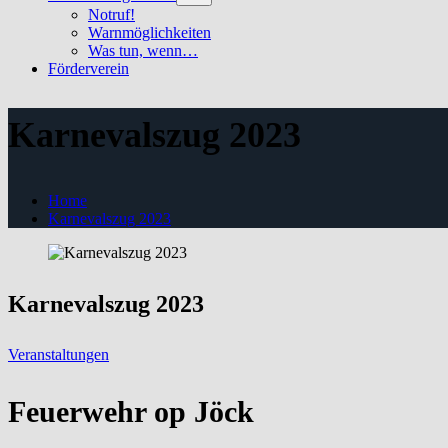
sub
Notruf!
menu
Warnmöglichkeiten
Was tun, wenn…
Förderverein
Karnevalszug 2023
Home
Karnevalszug 2023
Karnevalszug 2023
Veranstaltungen
Feuerwehr op Jöck