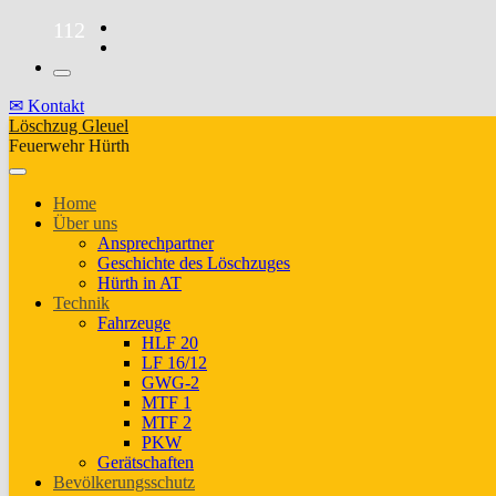
Skip
112
to
the
content
✉ Kontakt
Löschzug Gleuel
Feuerwehr Hürth
Home
Über uns
Ansprechpartner
Geschichte des Löschzuges
Hürth in AT
Technik
Fahrzeuge
HLF 20
LF 16/12
GWG-2
MTF 1
MTF 2
PKW
Gerätschaften
Bevölkerungsschutz