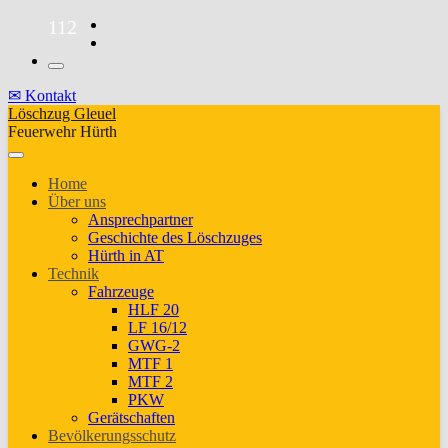
Skip
112
to
the
content
✉ Kontakt
Löschzug Gleuel
Feuerwehr Hürth
Home
Über uns
Ansprechpartner
Geschichte des Löschzuges
Hürth in AT
Technik
Fahrzeuge
HLF 20
LF 16/12
GWG-2
MTF 1
MTF 2
PKW
Gerätschaften
Bevölkerungsschutz